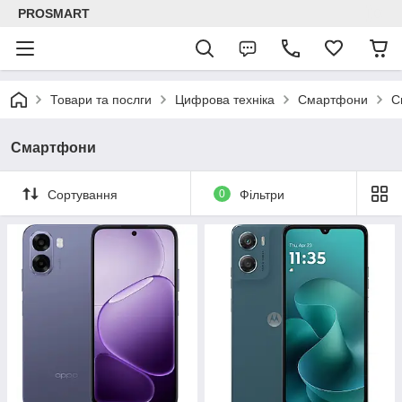
PROSMART
Товари та послги
Цифрова техніка
Смартфони
С
Смартфони
Сортування
0
Фільтри