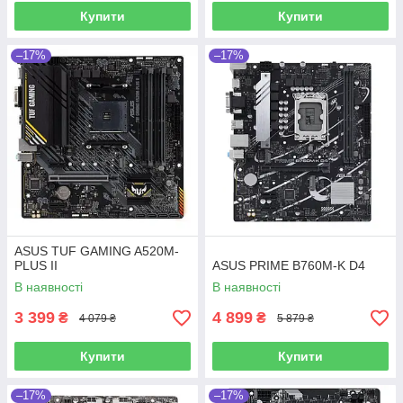
Купити
Купити
–17%
–17%
ASUS TUF GAMING A520M-
PLUS II
ASUS PRIME B760M-K D4
В наявності
В наявності
3 399
4 899
₴
₴
4 079 ₴
5 879 ₴
Купити
Купити
–17%
–17%