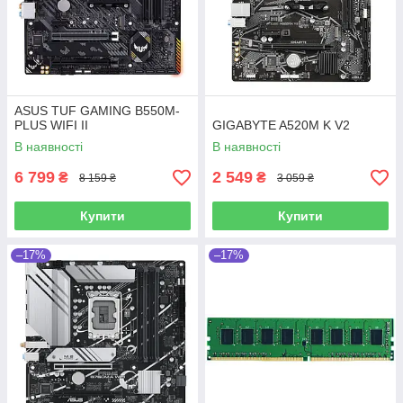
ASUS TUF GAMING B550M-
PLUS WIFI II
GIGABYTE A520M K V2
В наявності
В наявності
6 799
2 549
₴
₴
8 159 ₴
3 059 ₴
Купити
Купити
–17%
–17%