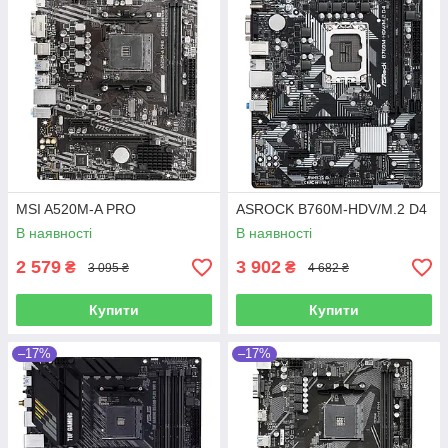
MSI A520M-A PRO
ASROCK B760M-HDV/M.2 D4
В наявності
В наявності
2 579
3 902
₴
₴
3 095 ₴
4 682 ₴
Купити
Купити
–17%
–17%