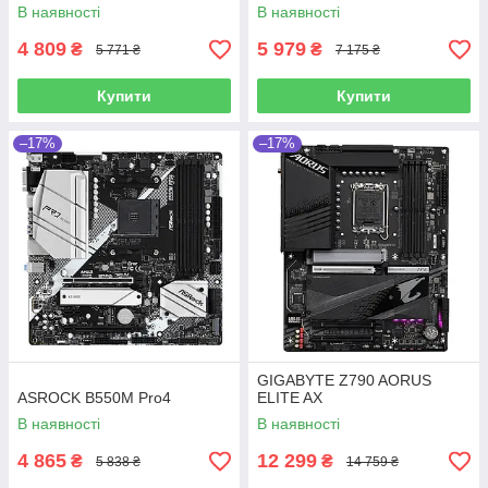
В наявності
В наявності
4 809
5 979
₴
₴
5 771 ₴
7 175 ₴
Купити
Купити
–17%
–17%
GIGABYTE Z790 AORUS
ASROCK B550M Pro4
ELITE AX
В наявності
В наявності
4 865
12 299
₴
₴
5 838 ₴
14 759 ₴