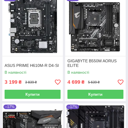
GIGABYTE B550M AORUS
ASUS PRIME H610M-R D4-SI
ELITE
В наявності
В наявності
3 199
4 699
₴
₴
3 839 ₴
5 639 ₴
Купити
Купити
–17%
–17%