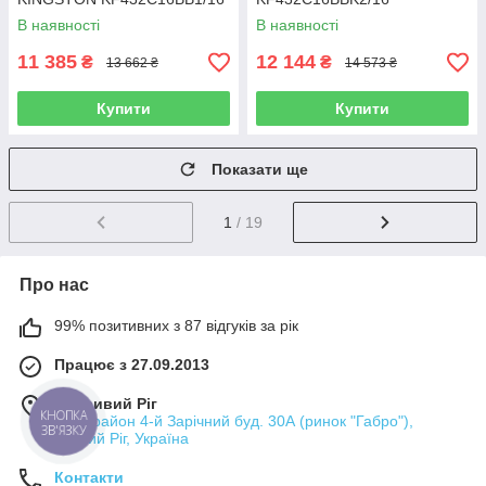
В наявності
В наявності
11 385
12 144
₴
₴
13 662 ₴
14 573 ₴
Купити
Купити
Показати ще
1
/ 19
Про нас
99% позитивних з 87 відгуків за рік
Працює з 27.09.2013
м. Кривий Ріг
мікрорайон 4-й Зарічний буд. 30А (ринок "Габро"),
КНОПКА
ЗВ'ЯЗКУ
Кривий Ріг, Україна
Контакти