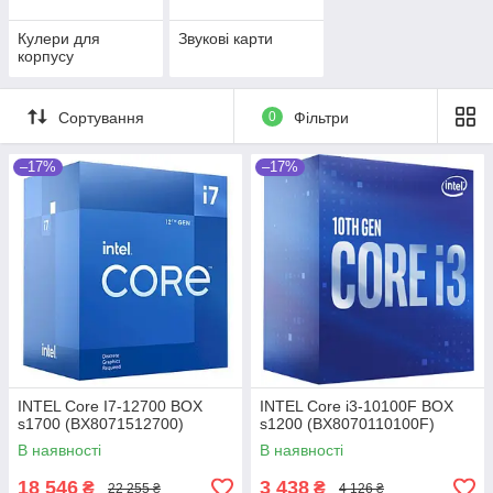
Кулери для
Звукові карти
корпусу
Сортування
0
Фільтри
–17%
–17%
INTEL Core I7-12700 BOX
INTEL Core i3-10100F BOX
s1700 (BX8071512700)
s1200 (BX8070110100F)
В наявності
В наявності
18 546
3 438
₴
₴
22 255 ₴
4 126 ₴