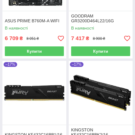
GOODRAM
ASUS PRIME B760M-A WIFI
GR3200D464L22/16G
В наявності
В наявності
6 709
7 417
₴
₴
8 051 ₴
8 900 ₴
Купити
Купити
–17%
–17%
KINGSTON
KINGSTON KF432C16BB1/16
KF432C16BBK2/16