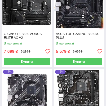
GIGABYTE B550 AORUS
ASUS TUF GAMING B550M-
ELITE AX V2
PLUS
В наявності
В наявності
7 699
5 579
₴
₴
9 239 ₴
6 695 ₴
Купити
Купити
–17%
–17%