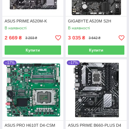
ASUS PRIME A520M-K
GIGABYTE A520M S2H
В наявності
В наявності
2 669
3 035
₴
₴
3 203 ₴
3 642 ₴
Купити
Купити
–17%
–17%
ASUS PRO H610T D4-CSM
ASUS PRIME B660-PLUS D4