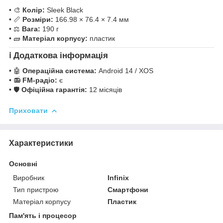
• 🎨
Колір:
Sleek Black
• 📏
Розміри:
166.98 × 76.4 × 7.4 мм
• ⚖️
Вага:
190 г
• 🧱
Матеріал корпусу:
пластик
ℹ️
Додаткова інформація
• 🤖
Операційна система:
Android 14 / XOS
• 📻
FM-радіо:
є
• 🛡
Офіційна гарантія:
12 місяців
Приховати
Характеристики
Основні
Виробник
Infinix
Тип пристрою
Смартфони
Матеріал корпусу
Пластик
Пам'ять і процесор