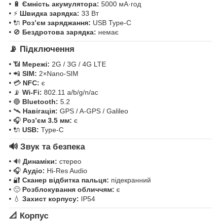
• 🔋
Ємність акумулятора:
5000 мА·год
• ⚡
Швидка зарядка:
33 Вт
• 🔌
Роз’єм заряджання:
USB Type-C
• 🚫
Бездротова зарядка:
немає
📡
Підключення
• 📶
Мережі:
2G / 3G / 4G LTE
• 📲
SIM:
2×Nano-SIM
• 💳
NFC:
є
• 📡
Wi-Fi:
802.11 a/b/g/n/ac
• 🔵
Bluetooth:
5.2
• 🛰
Навігація:
GPS / A-GPS / Galileo
• 🎧
Роз’єм 3.5 мм:
є
• 🔌
USB:
Type-C
🔊
Звук та безпека
• 🔊
Динаміки:
стерео
• 🎧
Аудіо:
Hi-Res Audio
• 🔐
Сканер відбитка пальця:
підекранний
• 🙂
Розблокування обличчям:
є
• 💧
Захист корпусу:
IP54
📐
Корпус