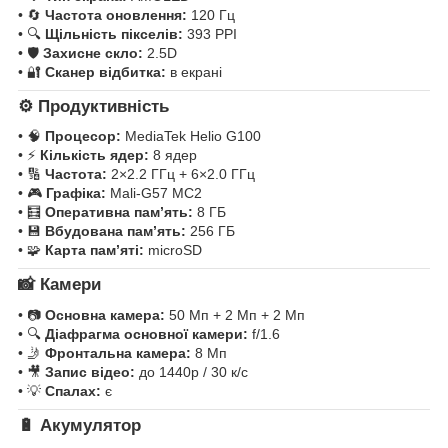
• 🔄
Частота оновлення:
120 Гц
• 🔍
Щільність пікселів:
393 PPI
• 🛡
Захисне скло:
2.5D
• 🔐
Сканер відбитка:
в екрані
⚙️
Продуктивність
• 🧠
Процесор:
MediaTek Helio G100
• ⚡
Кількість ядер:
8 ядер
• 🔢
Частота:
2×2.2 ГГц + 6×2.0 ГГц
• 🎮
Графіка:
Mali-G57 MC2
• 🧮
Оперативна пам’ять:
8 ГБ
• 💾
Вбудована пам’ять:
256 ГБ
• 🧩
Карта пам’яті:
microSD
📸
Камери
• 📷
Основна камера:
50 Мп + 2 Мп + 2 Мп
• 🔍
Діафрагма основної камери:
f/1.6
• 🤳
Фронтальна камера:
8 Мп
• 🎥
Запис відео:
до 1440p / 30 к/с
• 💡
Спалах:
є
🔋
Акумулятор