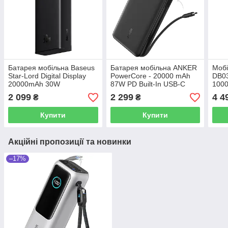
Батарея мобільна Baseus
Батарея мобільна ANKER
Мобі
Star-Lord Digital Display
PowerCore - 20000 mAh
DB03
20000mAh 30W
87W PD Built-In USB-C
100
Cable (Чорний)
2 099
2 299
4 4
₴
₴
Купити
Купити
Акційні пропозиції та новинки
–17%