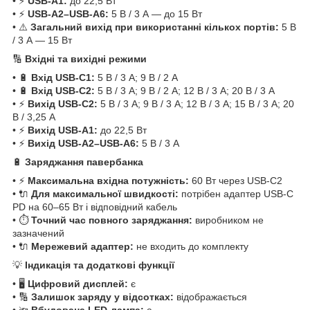
• ⚡
USB‑A1:
до 22,5 Вт
• ⚡
USB‑A2–USB‑A6:
5 В / 3 А — до 15 Вт
• ⚠️
Загальний вихід при використанні кількох портів:
5 В
/ 3 А — 15 Вт
🔢
Вхідні та вихідні режими
• 🔋
Вхід USB‑C1:
5 В / 3 А; 9 В / 2 А
• 🔋
Вхід USB‑C2:
5 В / 3 А; 9 В / 2 А; 12 В / 3 А; 20 В / 3 А
• ⚡
Вихід USB‑C2:
5 В / 3 А; 9 В / 3 А; 12 В / 3 А; 15 В / 3 А; 20
В / 3,25 А
• ⚡
Вихід USB‑A1:
до 22,5 Вт
• ⚡
Вихід USB‑A2–USB‑A6:
5 В / 3 А
🔋
Заряджання павербанка
• ⚡
Максимальна вхідна потужність:
60 Вт через USB‑C2
• 🔌
Для максимальної швидкості:
потрібен адаптер USB‑C
PD на 60–65 Вт і відповідний кабель
• ⏱️
Точний час повного заряджання:
виробником не
зазначений
• 🔌
Мережевий адаптер:
не входить до комплекту
💡
Індикація та додаткові функції
• 🖥️
Цифровий дисплей:
є
• 🔢
Залишок заряду у відсотках:
відображається
• 🔦
Вбудована LED-лампа:
є