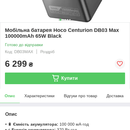
Мобільна батарея Hoco Centurion DB03 Max
100000mAh 65W Black
Готово до відправки
Код: DB03MAX
Роздріб
6 299
₴
Купити
Опис
Характеристики
Відгуки про товар
Доставка
Опис
• 🔋
Ємність акумулятора:
100 000 мА·год
• ⚡
Енергія акумулятора:
370 Вт·год