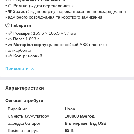
• 👜
Ремінець для перенесення:
є
• 🛡️
Захист:
від перегріву, перевантаження, перезаряджання,
надмірного розряджання та короткого замикання
📦
Габарити
• 📏
Розміри:
165,6 × 105,5 × 97 мм
• ⚖️
Вага:
1 893 г
• 🧱
Матеріал корпусу:
вогнестійкий ABS-пластик +
полікарбонат
• 🎨
Колір:
чорний
Приховати
Характеристики
Основні атрибути
Виробник
Hoco
Ємність акумулятору
100000 мА/год
Зарядка батареї
Від мережі, Від USB
Вихідна напруга
65 В