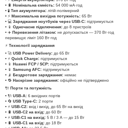
• 🔋
Номінальна ємність:
54 000 мА·год
• 🧪
Тип акумулятора:
літій-полімерний
• ⚡
Максимальна вихідна потужність:
65 Вт
• 💻
Заряджання ноутбуків через USB‑C:
підтримується
• 📱
Одночасне підключення:
до 8 пристроїв
• ✈️
Перевезення літаком:
не допускається — 370 Вт·год
перевищує ліміт 160 Вт·год
⚡
Технології заряджання
• 🚀
USB Power Delivery:
до 65 Вт
• ⚡
Quick Charge:
підтримується
• 📱
Huawei FCP / SCP:
підтримуються
• 📱
Samsung AFC:
підтримується
• 📡
Бездротове заряджання:
немає
• 🔁
Наскрізне заряджання:
офіційно не підтверджено
🔌
Порти та потужність
• 🔌
USB‑A:
6 вихідних портів
• 🔄
USB Type‑C:
2 порти
• ⚡
USB‑C2:
вхід і вихід, до 65 Вт на вихід
• 🔋
USB‑C2 на вхід:
до 60 Вт
• ⚡
USB‑C1 на вихід:
5 В / 3 А — до 15 Вт
• 🔋
USB‑C1 на вхід:
до 18 Вт