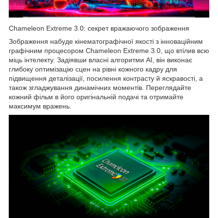
Chameleon Extreme 3.0: секрет вражаючого зображення
Зображення набуде кінематографічної якості з інноваційним
графічним процесором Chameleon Extreme 3.0, що втілив всю
міць інтелекту. Задіявши власні алгоритми AI, він виконає
глибоку оптимізацію сцен на рівні кожного кадру для
підвищення деталізації, посилення контрасту й яскравості, а
також згладжування динамічних моментів. Переглядайте
кожний фільм в його оригінальній подачі та отримайте
максимум вражень.