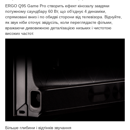
ERGO Q95 Game Pro створить ефект кінозалу завдяки
потужному саундбару 60 Вт, що об'єднує 4 динаміки,
спрямовані вниз і по обидві сторони від телевізора. Відчуйте,
як звук ніби оточує звідусіль, коли переглядаєте фільми,
вражаючи дивовижною деталізацією низьких і чистотою
високих частот.
Більше глибини і відтінків звучання