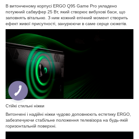
В витонченому корпусі ERGO Q95 Game Pro укладено
потужний сабвуфер 25 Вт, який створює вибухові баси, що
заповнять вітальню. З ним кожний епічний момент створить
ефект живої присутності, занурюючи в саме серце сюжетів.
Стійкі стильні ніжки
Витончені і надійні ніжки чудово доповнюють естетику ERGO,
забезпечуючи стабільне положення телевізора на будь-якій
горизонтальній поверхні.