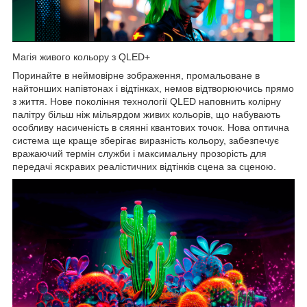
Магія живого кольору з QLED+
Поринайте в неймовірне зображення, промальоване в
найтонших напівтонах і відтінках, немов відтворюючись прямо
з життя. Нове покоління технології QLED наповнить колірну
палітру більш ніж мільярдом живих кольорів, що набувають
особливу насиченість в сяянні квантових точок. Нова оптична
система ще краще зберігає виразність кольору, забезпечує
вражаючий термін служби і максимальну прозорість для
передачі яскравих реалістичних відтінків сцена за сценою.