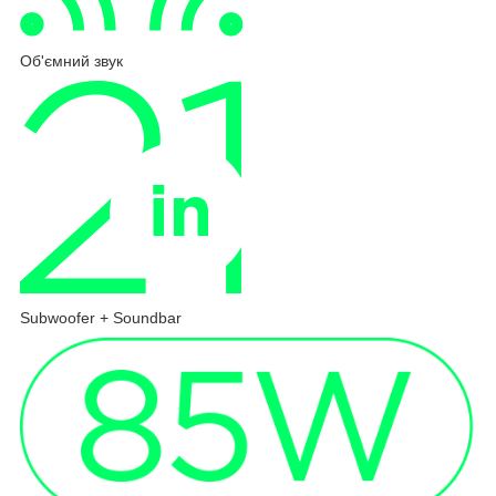
Об'ємний звук
Subwoofer + Soundbar