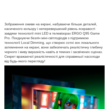
Зображення оживе на екрані, набуваючи більше деталей,
насиченого кольору і неперевершений рівень яскравості
завдяки технології mini LED в телевізорах ERGO Q95 Game
Pro. Поєднуючи безліч міні-світлодіодів з підтримкою
технології Local Dimming, що створює сотні зон локального
затемнення на екрані, вони забезпечать реалістичну глибину
чорного і живу виразність навіть в темних і засвічених сценах.
Секрет вражаючої реалістичності для справжньої насолоди
від будь-якого перегляду!