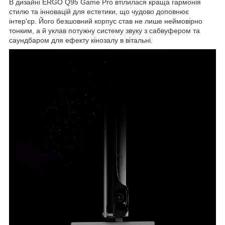
В дизайні ERGO Q95 Game Pro втілилася краща гармонія
стилю та інновацій для естетики, що чудово доповнює
інтер'єр. Його безшовний корпус став не лише неймовірно
тонким, а й уклав потужну систему звуку з сабвуфером та
саундбаром для ефекту кінозалу в вітальні.