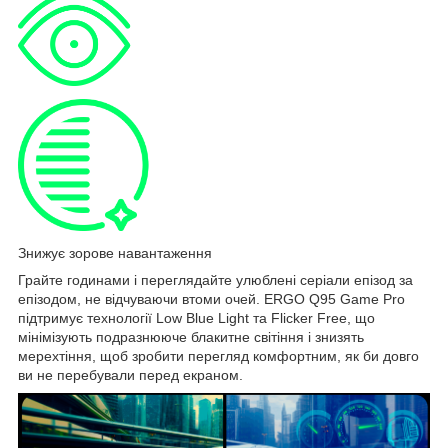
Знижує зорове навантаження
Грайте годинами і переглядайте улюблені серіали епізод за
епізодом, не відчуваючи втоми очей. ERGO Q95 Game Pro
підтримує технології Low Blue Light та Flicker Free, що
мінімізують подразнююче блакитне світіння і знизять
мерехтіння, щоб зробити перегляд комфортним, як би довго
ви не перебували перед екраном.