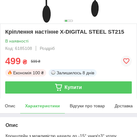
Крiплення настiнне X-DIGITAL STEEL ST215
В наявності
Код: 6185108
Роздріб
499
₴
599 ₴
Економія
100 ₴
Залишилось
8 днів
Купити
Опис
Характеристики
Відгуки про товар
Доставка
Опис
Кронштейн з можливістю нахилу до -15° униз/+3° угору.