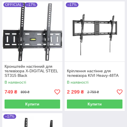
OFFICIAL
–17%
–17%
Кронштейн настінний для
телевізора X-DIGITAL STEEL
Кріплення настінне для
ST315 Black
телевізора KIVI Heavy-48TA
В наявності
В наявності
749
2 299
₴
₴
899 ₴
2 759 ₴
Купити
Купити
–17%