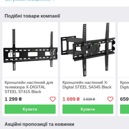
Подібні товари компанії
Кронштейн настінний для
Кронштейн настінний X-
Крон
телевізора X-DIGITAL
Digital STEEL SA345 Black
Digi
STEEL ST415 Black
1 299
1 699
659
₴
₴
2 039 ₴
Купити
Купити
Акційні пропозиції та новинки