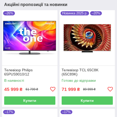
Акційні пропозиції та новинки
–26%
Новинка 2025 р.
–20%
Телевізор Philips
Телевізор TCL 65C8K
65PUS9010/12
(65C89K)
В наявності
Готово до відправки
45 999
71 999
₴
₴
61 799 ₴
89 999 ₴
Купити
Купити
–17%
–17%