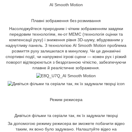
AI Smooth Motion
Плавні зображення без розмивання
Насолоджуйтеся природним і чітким зображенням завдяки
передовим технологіям, як-от MEMC (технологія оцінки та
компенсації руху) і зниження рівня 3D-шуму, вбудованим у
надчутливу панель. З технологією AI Smooth Motion проблема
розмиття руху залишилася в минулому. Чи це динамічні
спортивні події, чи напружені ігрові сцени — кожен рух і різкий
поворот відтворюються з бездоганною чіткістю, забезпечуючи
плавне й реалістичне зображення.
Режим режисера
Дивіться фільми та серіали так, як їх задумали творці
За допомогою режиму режисера ви зможете побачити відео
таким, як воно було задумано. Налаштуйте відео на