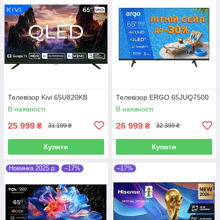
Телевізор Kivi 65U820KB
Телевізор ERGO 65JUQ7500
В наявності
В наявності
25 999
26 999
₴
₴
31 199 ₴
32 399 ₴
Купити
Купити
Новинка 2025 р.
–17%
–17%