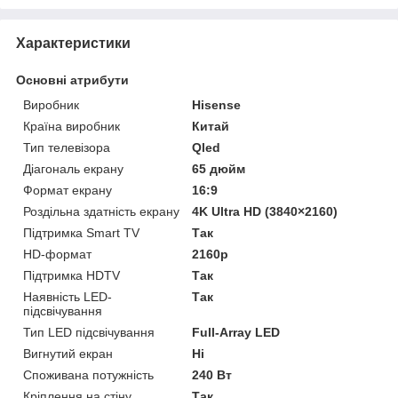
Характеристики
Основні атрибути
Виробник
Hisense
Країна виробник
Китай
Тип телевізора
Qled
Діагональ екрану
65 дюйм
Формат екрану
16:9
Роздільна здатність екрану
4K Ultra HD (3840×2160)
Підтримка Smart TV
Так
HD-формат
2160p
Підтримка HDTV
Так
Наявність LED-
Так
підсвічування
Тип LED підсвічування
Full-Array LED
Вигнутий екран
Ні
Споживана потужність
240 Вт
Кріплення на стіну
Так