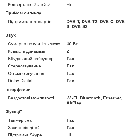
Конвертація 2D в 3D
Ні
Прийом сигналу
Підтримка стандартів
DVB-T, DVB-T2, DVB-C, DVB-
S, DVB-S2
Звук
Сумарна потужність звуку
40 Вт
Кількість динаміків
2
Вбудований сабвуфер
Так
Стереозвучание
Так
Об'ємне звучання
Так
Dolby Digital
Так
Інтерфейси
Бездротові можливості
Wi-Fi, Bluetooth, Ethernet,
AirPlay
Функції
Таймер сна
Так
Захист від дітей
Так
Підтримка Skype
Ні