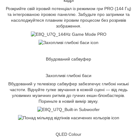
кадрі
Розкрийте свій ігровий потенціал із режимом гри PRO (144 Гц)
та інтегрованою ігровою панеллю. Забудьте про затримки та
насолоджуйтеся плавним ігровим процесом без розривів
зображення.
Вбудований сабвуфер
Захопливі глибокі баси
Вбудований у телевізор сабвуфер забезпечує глибокі низькі
частоти. Відчуйте гулке звучання в кожній сцені — від ледь
уловимих музичних ритмів до гучних екшн-блокбастерів.
Пориньте в новий вимір звуку.
QLED Colour