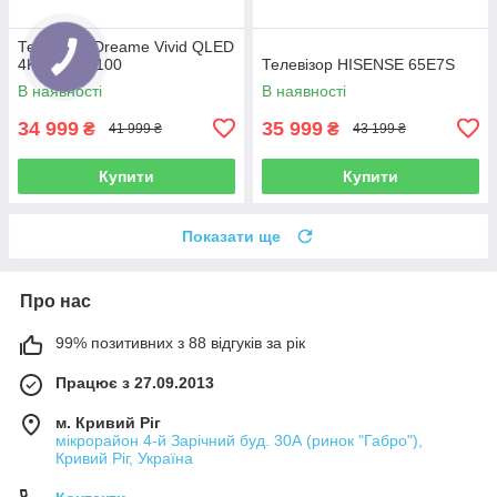
Телевiзор Dreame Vivid QLED
4K TV 65Q100
Телевізор HISENSE 65E7S
В наявності
В наявності
34 999
35 999
₴
₴
41 999 ₴
43 199 ₴
Купити
Купити
Показати ще
Про нас
99% позитивних з 88 відгуків за рік
Працює з 27.09.2013
м. Кривий Ріг
мікрорайон 4-й Зарічний буд. 30А (ринок "Габро"),
Кривий Ріг, Україна