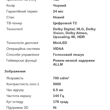
Колір
Чорний
Гарантійний термін
24 міс
Стан
Новий
ТВ-тюнер
Цифровой Т2
Технології
Dolby Digital, HLG, Dolby
Vision, Dolby Atmos,
Upscaling 4K, HDR
Технологія дисплея
MiniLED
Операційна система
VIDAA
Способи управління
Голосовий пошук
Геймерські функції
Режим низкой задержки
ALLM
Зображення
Яскравість
700 cd/m²
Контрастність хххх:1
5000
Час відгуку
6.5 мс
Частота екрану
144 Гц
Кут огляду
178 град.
Підтримка 3D
Ні