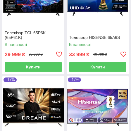
Телевізор TCL 65P6K
(65P61K)
Телевізор HISENSE 65A6S
В наявності
В наявності
29 999
33 999
₴
₴
35 999 ₴
40 799 ₴
Купити
Купити
–17%
–17%