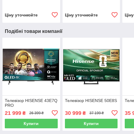
Ціну уточнюйте
Ціну уточнюйте
Цін
Подібні товари компанії
Телевізор HISENSE 43E7Q
Телевізор HISENSE 50E8S
Теле
PRO
21 999
30 999
35 
₴
₴
26 399 ₴
37 199 ₴
Купити
Купити