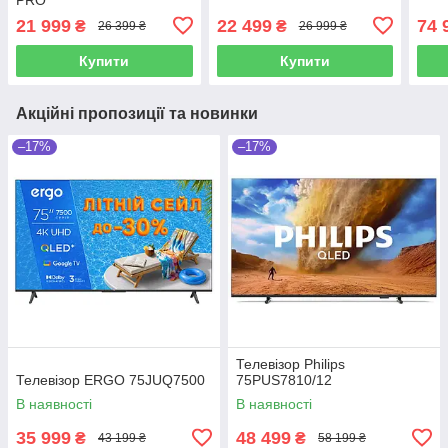
21 999
22 499
74 
₴
₴
26 399 ₴
26 999 ₴
Купити
Купити
Акційні пропозиції та новинки
–17%
–17%
Телевізор Philips
Телевізор ERGO 75JUQ7500
75PUS7810/12
В наявності
В наявності
35 999
48 499
₴
₴
43 199 ₴
58 199 ₴