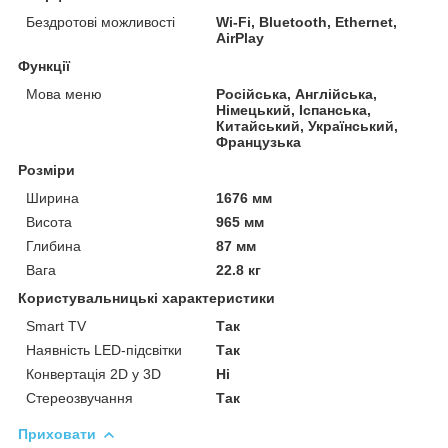
Бездротові можливості
Wi-Fi, Bluetooth, Ethernet,
AirPlay
Функції
Мова меню
Російська, Англійська,
Німецький, Іспанська,
Китайський, Український,
Французька
Розміри
Ширина
1676 мм
Висота
965 мм
Глибина
87 мм
Вага
22.8 кг
Користувальницькі характеристики
Smart TV
Так
Наявність LED-підсвітки
Так
Конвертація 2D у 3D
Ні
Стереозвучання
Так
Приховати