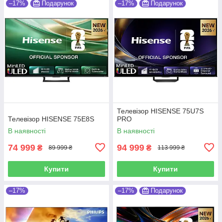
–17%
Подарунок
–17%
Подарунок
Телевізор HISENSE 75U7S
Телевізор HISENSE 75E8S
PRO
В наявності
В наявності
74 999
94 999
₴
₴
89 999 ₴
113 999 ₴
Купити
Купити
–17%
–17%
Подарунок