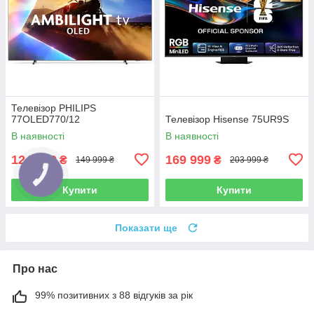
Телевізор PHILIPS
77OLED770/12
Телевізор Hisense 75UR9S
В наявності
В наявності
124 999
169 999
₴
₴
149 999 ₴
203 999 ₴
Купити
Купити
Показати ще
Про нас
99% позитивних з 88 відгуків за рік