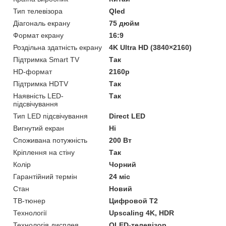
Тип телевізора
Qled
Діагональ екрану
75 дюйм
Формат екрану
16:9
Роздільна здатність екрану
4K Ultra HD (3840×2160)
Підтримка Smart TV
Так
HD-формат
2160p
Підтримка HDTV
Так
Наявність LED-
Так
підсвічування
Тип LED підсвічування
Direct LED
Вигнутий екран
Ні
Споживана потужність
200 Вт
Кріплення на стіну
Так
Колір
Чорний
Гарантійний термін
24 міс
Стан
Новий
ТВ-тюнер
Цифровой Т2
Технології
Upscaling 4K, HDR
Технологія дисплея
QLED-телевізор