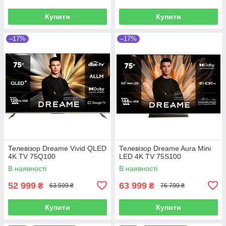
Купити
Купити
–17%
–17%
Телевiзор Dreame Vivid QLED
Телевiзор Dreame Aura Mini
4K TV 75Q100
LED 4K TV 75S100
В наявності
В наявності
52 999
63 999
₴
₴
63 599 ₴
76 799 ₴
Купити
Купити