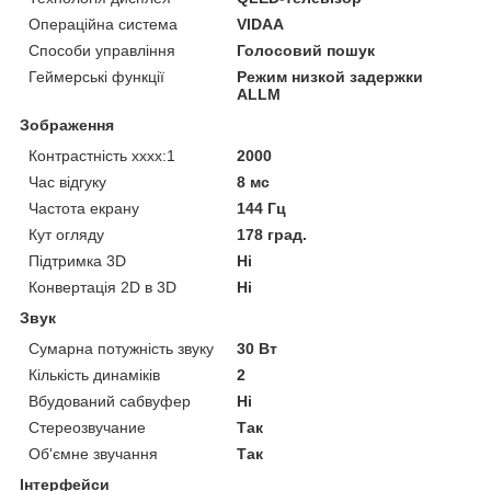
Операційна система
VIDAA
Способи управління
Голосовий пошук
Геймерські функції
Режим низкой задержки
ALLM
Зображення
Контрастність хххх:1
2000
Час відгуку
8 мс
Частота екрану
144 Гц
Кут огляду
178 град.
Підтримка 3D
Ні
Конвертація 2D в 3D
Ні
Звук
Сумарна потужність звуку
30 Вт
Кількість динаміків
2
Вбудований сабвуфер
Ні
Стереозвучание
Так
Об'ємне звучання
Так
Інтерфейси