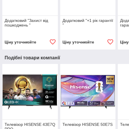
Додатковий "Захист від
Додатковий "+1 рік гарантії
Дода
пошкоджень "
"
гаран
Ціну уточнюйте
Ціну уточнюйте
Цін
Подібні товари компанії
Телевізор HISENSE 43E7Q
Телевізор HISENSE 50E7S
Теле
PRO