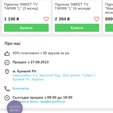
Підписка SWEET TV
Підписка SWEET TV
Підп
ТАРИФ "L" (3 місяці)
ТАРИФ "L" (6 місяців)
"Мак
міся
1 196
2 394
699
₴
₴
Купити
Купити
Про нас
99% позитивних з 88 відгуків за рік
Працює з 27.09.2013
м. Кривий Ріг
мікрорайон 4-й Зарічний буд. 30А (ринок "Габро"),
Кривий Ріг, Україна
Контакти
Сьогодні працює з 09:00 до 19:00
Показати весь графік роботи
КНОПКА
ЗВ'ЯЗКУ