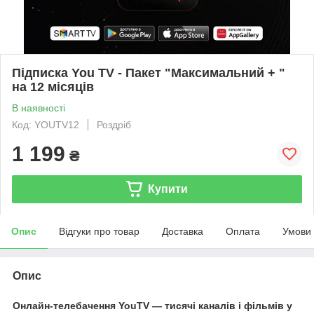
Підписка You TV - Пакет "Максимальний + "
на 12 місяців
В наявності
Код: YOUTV12
Роздріб
1 199
₴
Купити
Опис
Відгуки про товар
Доставка
Оплата
Умови
Опис
Онлайн-телебачення YouTV — тисячі каналів і фільмів у