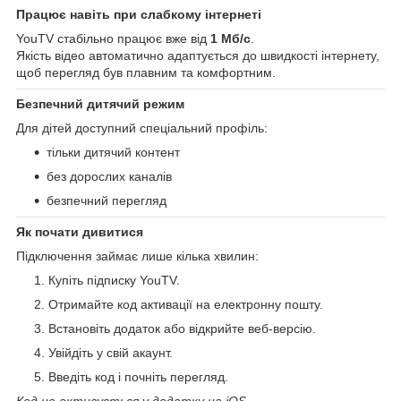
Працює навіть при слабкому інтернеті
YouTV стабільно працює вже від
1 Мб/с
.
Якість відео автоматично адаптується до швидкості інтернету,
щоб перегляд був плавним та комфортним.
Безпечний дитячий режим
Для дітей доступний спеціальний профіль:
тільки дитячий контент
без дорослих каналів
безпечний перегляд
Як почати дивитися
Підключення займає лише кілька хвилин:
Купіть підписку YouTV.
Отримайте код активації на електронну пошту.
Встановіть додаток або відкрийте веб-версію.
Увійдіть у свій акаунт.
Введіть код і почніть перегляд.
Код не активується у додатку на iOS.