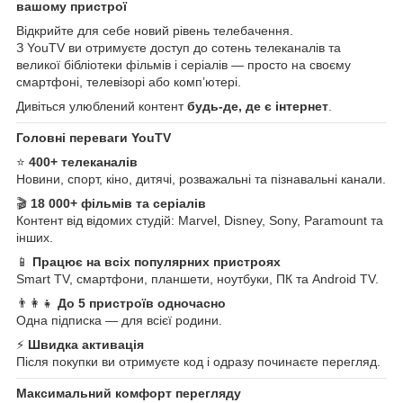
вашому пристрої
Відкрийте для себе новий рівень телебачення.
З YouTV ви отримуєте доступ до сотень телеканалів та
великої бібліотеки фільмів і серіалів — просто на своєму
смартфоні, телевізорі або комп’ютері.
Дивіться улюблений контент
будь-де, де є інтернет
.
Головні переваги YouTV
⭐
400+ телеканалів
Новини, спорт, кіно, дитячі, розважальні та пізнавальні канали.
🎬
18 000+ фільмів та серіалів
Контент від відомих студій: Marvel, Disney, Sony, Paramount та
інших.
📱
Працює на всіх популярних пристроях
Smart TV, смартфони, планшети, ноутбуки, ПК та Android TV.
👨‍👩‍👧
До 5 пристроїв одночасно
Одна підписка — для всієї родини.
⚡
Швидка активація
Після покупки ви отримуєте код і одразу починаєте перегляд.
Максимальний комфорт перегляду