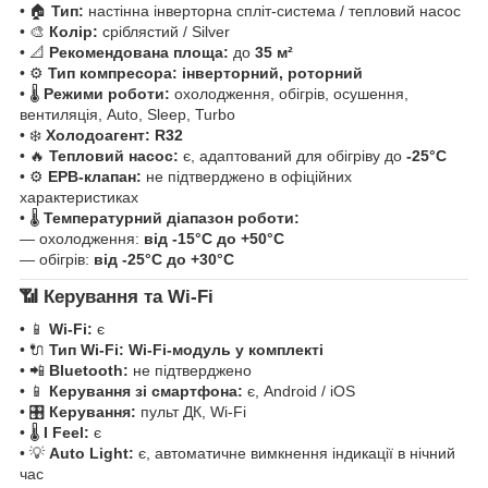
• 🏠
Тип:
настінна інверторна спліт-система / тепловий насос
• 🎨
Колір:
сріблястий / Silver
• 📐
Рекомендована площа:
до
35 м²
• ⚙️
Тип компресора:
інверторний, роторний
• 🌡️
Режими роботи:
охолодження, обігрів, осушення,
вентиляція, Auto, Sleep, Turbo
• ❄️
Холодоагент:
R32
• 🔥
Тепловий насос:
є, адаптований для обігріву до
-25°C
• ⚙️
ЕРВ-клапан:
не підтверджено в офіційних
характеристиках
• 🌡️
Температурний діапазон роботи:
— охолодження:
від -15°C до +50°C
— обігрів:
від -25°C до +30°C
📶 Керування та Wi-Fi
• 📱
Wi-Fi:
є
• 🔌
Тип Wi-Fi:
Wi-Fi-модуль у комплекті
• 📲
Bluetooth:
не підтверджено
• 📱
Керування зі смартфона:
є, Android / iOS
• 🎛️
Керування:
пульт ДК, Wi-Fi
• 🌡️
I Feel:
є
• 💡
Auto Light:
є, автоматичне вимкнення індикації в нічний
час