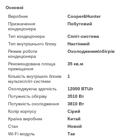
Основні
Виробник
Cooper&Hunter
Призначення
Побутовий
кондиціонера
Тип кондиціонера
Спліт-система
Тип внутрішнього блоку
Настінний
Режим роботи
Охолодження/обігрів
кондиціонера
Рекомендована площа
35 кв.м
приміщення
Кількість внутрішніх блоків
1
мультиспліт-системи
Охолоджуюча здатність
12000 BTU/г
Потужність обігріву
3510 Вт
Потужність охолодження
3810 Вт
Колір корпусу
Сірий
Країна виробник
Китай
Стан
Новий
Wi-Fi модуль
Так