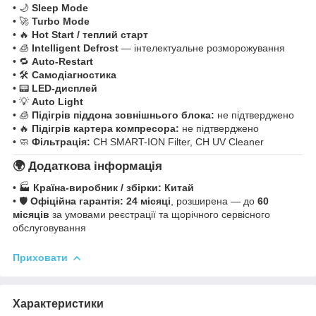
• 🌙
Sleep Mode
• 🚀
Turbo Mode
• 🔥
Hot Start / теплий старт
• 🧊
Intelligent Defrost
— інтелектуальне розморожування
• 🔁
Auto-Restart
• 🛠️
Самодіагностика
• 📟
LED-дисплей
• 💡
Auto Light
• 🧊
Підігрів піддона зовнішнього блока:
не підтверджено
• 🔥
Підігрів картера компресора:
не підтверджено
• 🧼
Фільтрація:
CH SMART-ION Filter, CH UV Cleaner
🌍 Додаткова інформація
• 🏭
Країна-виробник / збірки:
Китай
• 🛡️
Офіційна гарантія:
24 місяці
, розширена — до
60
місяців
за умовами реєстрації та щорічного сервісного
обслуговування
Приховати
Характеристики