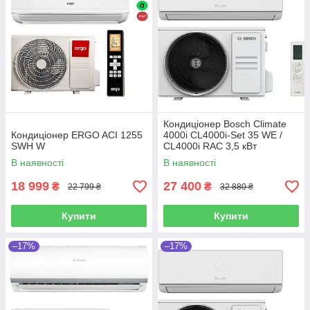
Кондиціонер Bosch Climate
Кондиціонер ERGO ACI 1255
4000i CL4000i-Set 35 WE /
SWН W
CL4000i RAC 3,5 кВт
В наявності
В наявності
18 999
27 400
₴
₴
22 799 ₴
32 880 ₴
Купити
Купити
–17%
–17%