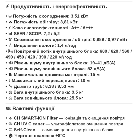
⚡ Продуктивність і енергоефективність
• ❄️
Потужність охолодження:
3,51 кВт
• 🔥
Потужність обігріву:
3,81 кВт
• ⚡
Клас енергоефективності:
A++ / A+++
• 📊
SEER / SCOP:
7,2 / 5,2
• 🔌
Споживання охолодження / обігрів:
0,989 / 0,977 кВт
• 💧
Видалення вологи:
1,4 л/год
• 🌬️
Повітряний потік внутрішнього блока:
680 / 620 / 560 /
490 / 450 / 420 / 390 / 220 м³/год
• 🔊
Рівень шуму внутрішнього блока:
19–41 дБ(А)
• 🔊
Рівень шуму зовнішнього блока:
52 дБ(А)
• 🧵
Максимальна довжина магістралі:
15 м
• ↕️
Максимальний перепад висот:
10 м
• 🔧
Діаметр труб:
6,38 / 9,53 мм
• ⚖️
Вага внутрішнього блока:
9,5 кг
• ⚖️
Вага зовнішнього блока:
25,5 кг
🧼 Важливі функції
• 🧼
CH SMART-ION Filter
— іонізація та очищення повітря
• 🦠
CH UV Cleaner
— ультрафіолетове очищення повітря
• 🧼
Self-Clean
— самоочищення внутрішнього блока
• 🏠
Чергове опалення +8°C