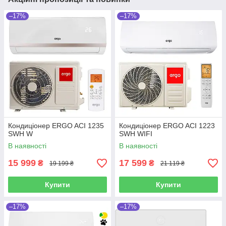
–17%
–17%
Кондиціонер ERGO ACI 1235
Кондиціонер ERGO ACI 1223
SWН W
SWН WIFI
В наявності
В наявності
15 999
17 599
₴
₴
19 199 ₴
21 119 ₴
Купити
Купити
–17%
–17%