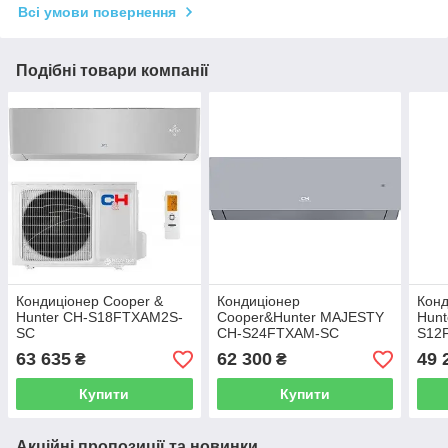
Всі умови повернення
Подібні товари компанії
Кондиціонер Cooper &
Кондиціонер
Конд
Hunter CH-S18FTXAM2S-
Cooper&Hunter MAJESTY
Hunt
SC
CH-S24FTXAM-SC
S12
63 635
62 300
49 
₴
₴
Купити
Купити
Акційні пропозиції та новинки