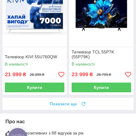
Телевізор TCL 55P7K
Телевізор KIVI 55U760QW
(55P79K)
В наявності
В наявності
21 999
23 999
₴
₴
26 399 ₴
28 799 ₴
Купити
Купити
Показати ще
Про нас
99% позитивних з 88 відгуків за рік
КНОПКА