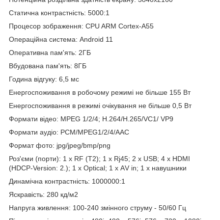
Статична контрастність: 5000:1
Процесор зображення: CPU ARM Cortex-A55
Операційна система: Android 11
Оперативна пам'ять: 2ГБ
Вбудована пам'ять: 8ГБ
Година відгуку: 6,5 мс
Енергоспоживання в робочому режимі не більше 155 Bт
Енергоспоживання в режимі очікування не більше 0,5 Bт
Формати відео: MPEG 1/2/4; H.264/H.265/VC1/ VP9
Формати аудіо: PCM/MPEG1/2/4/AAC
Формат фото: jpg/jpeg/bmp/png
Роз'єми (порти): 1 х RF (T2); 1 x Rj45; 2 х USB; 4 х HDMI
(HDCP-Version: 2.); 1 x Optical; 1 х АV in; 1 х навушники
Динамічна контрастність: 1000000:1
Яскравість: 280 кд/м2
Напруга живлення: 100-240 змінного струму - 50/60 Гц