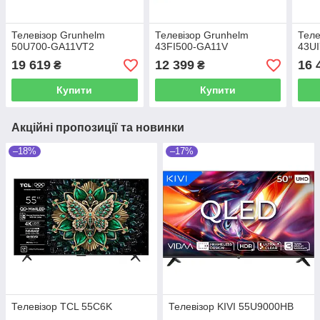
Телевізор Grunhelm
Телевізор Grunhelm
Теле
50U700-GA11VT2
43FI500-GA11V
43U
19 619
12 399
16 
₴
₴
Купити
Купити
Акційні пропозиції та новинки
–18%
–17%
Телевізор TCL 55C6K
Телевізор KIVI 55U9000HB