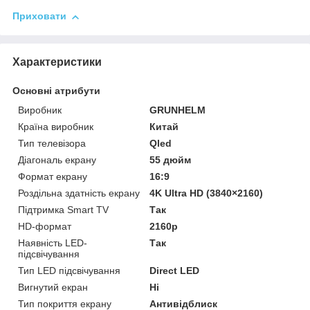
Приховати
Характеристики
Основні атрибути
Виробник
GRUNHELM
Країна виробник
Китай
Тип телевізора
Qled
Діагональ екрану
55 дюйм
Формат екрану
16:9
Роздільна здатність екрану
4K Ultra HD (3840×2160)
Підтримка Smart TV
Так
HD-формат
2160p
Наявність LED-
Так
підсвічування
Тип LED підсвічування
Direct LED
Вигнутий екран
Ні
Тип покриття екрану
Антивідблиск