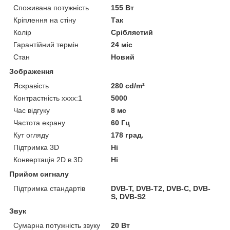
Споживана потужність
155 Вт
Кріплення на стіну
Так
Колір
Сріблястий
Гарантійний термін
24 міс
Стан
Новий
Зображення
Яскравість
280 cd/m²
Контрастність хххх:1
5000
Час відгуку
8 мс
Частота екрану
60 Гц
Кут огляду
178 град.
Підтримка 3D
Ні
Конвертація 2D в 3D
Ні
Прийом сигналу
Підтримка стандартів
DVB-T, DVB-T2, DVB-C, DVB-
S, DVB-S2
Звук
Сумарна потужність звуку
20 Вт