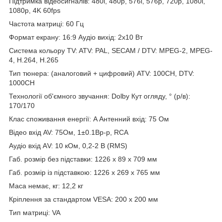
Підтримка відеосигналів: 480i, 480p, 576i, 576p, 720p, 1080i,
1080p, 4K 60fps
Частота матриці: 60 Гц
Формат екрану: 16:9 Аудіо вихід: 2х10 Вт
Система кольору TV: ATV: PAL, SECAM / DTV: MPEG-2, MPEG-
4, H.264, H.265
Тип тюнера: (аналоговий + цифровий) ATV: 100CH, DTV:
1000CH
Технології об'ємного звучання: Dolby Кут огляду, ° (р/в):
170/170
Клас споживання енергії: A Антенний вхід: 75 Ом
Відео вхід AV: 75Ом, 1±0.1Bp-p, RCA
Аудіо вхід АV: 10 кОм, 0,2-2 В (RMS)
Габ. розмір без підставки: 1226 x 89 x 709 мм
Габ. розмір із підставкою: 1226 x 269 x 765 мм
Маса немає, кг: 12,2 кг
Кріплення за стандартом VESA: 200 x 200 мм
Тип матриці: VA