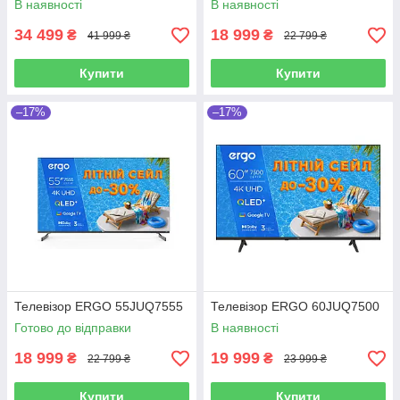
В наявності
В наявності
34 499
18 999
₴
₴
41 999 ₴
22 799 ₴
Купити
Купити
–17%
–17%
Телевізор ERGO 55JUQ7555
Телевізор ERGO 60JUQ7500
Готово до відправки
В наявності
18 999
19 999
₴
₴
22 799 ₴
23 999 ₴
Купити
Купити