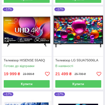
–17%
–17%
Телевізор HISENSE 55A6Q
Телевізор LG 55UA75006LA
Готово до відправки
В наявності
19 999
21 499
₴
₴
23 999 ₴
25 799 ₴
Купити
Купити
–17%
–17%