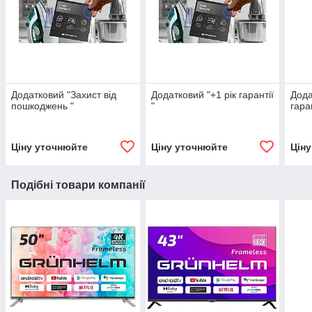
Додатковий "Захист від
Додатковий "+1 рік гарантії
Дода
пошкоджень "
"
гаран
Ціну уточнюйте
Ціну уточнюйте
Цін
Подібні товари компанії