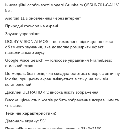
Інноваційні особливості моделі Grunhelm Q55UN701-GA11V
55":
Android 11 з оновленням через інтернет
Природні кольори на екрані
Зручне управління
DOLBY VISION ATMOS – це технологія підвищення якості
об'ємного звучання, яка дозволяє розширити ефект
навколишнього звуку.
Google Voice Search — голосове управління FrameLess:
стильний екран.
Це модель без полів, чия складна естетика створює оптичну
ілюзію, при цьому екран зміщується в стіну, на якій він
встановлений
Дисплей ULTRA HD 4К: висока якість зображення.
Висока щільність пікселів робить зображення яскравішим та
чіткішим.
Технічні характеристики:
Діагональ екрану: 55"
Потенційна роздільна здатність екрану: 3840х2160