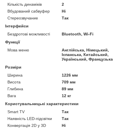
Кількість динаміків
2
Вбудований сабвуфер
Ні
Стереозвучание
Так
Інтерфейси
Бездротові можливості
Bluetooth, Wi-Fi
Функції
Мова меню
Англійська, Німецький,
Іспанська, Китайський,
Український, Французька
Розміри
Ширина
1226 мм
Висота
709 мм
Глибина
89 мм
Вага
12 кг
Користувальницькі характеристики
Smart TV
Так
Наявність LED-підсвітки
Так
Конвертація 2D у 3D
Ні