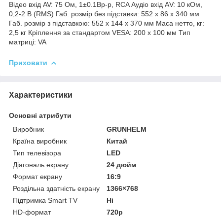
Відео вхід AV: 75 Ом, 1±0.1Bp-p, RCA Аудіо вхід АV: 10 кОм,
0,2-2 В (RMS) Габ. розмір без підставки: 552 x 86 x 340 мм
Габ. розмір з підставкою: 552 x 144 x 370 мм Маса нетто, кг:
2,5 кг Кріплення за стандартом VESA: 200 x 100 мм Тип
матриці: VA
Приховати
Характеристики
Основні атрибути
Виробник
GRUNHELM
Країна виробник
Китай
Тип телевізора
LED
Діагональ екрану
24 дюйм
Формат екрану
16:9
Роздільна здатність екрану
1366×768
Підтримка Smart TV
Ні
HD-формат
720р