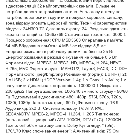
висока якість зображення Т2: безкоштовний перегляд якісної
відеотрансляції 32 найпопулярніших каналів. Більше не
потрібна дорога та громіздка антена. Аналогову антену не
потрібно переносити і крутити в пошуках хорошого сигналу,
вона відразу зловить цифровий потік. Технічні характеристики:
Модель: 24H300-T2 Діагональ екрану: 24" Роздільна здатність
екрана потенційна: 1366x768 Статична контрастність: 3000:1
Процесор зображення: CPU MSD3663 Оперативна пам'ять:
64 МБ Вбудована пам'ять: 4 МБ Час відгуку: 8,5 мс
Енергоспоживання в робочому режимі не більше 35 Bт
Енергоспоживання в режимі очікування не більше 0,5 Bт
Формати відео: MPEG2, MPEG2_HD, MPEG4, H.264, HEVC,
H.265, MVC Формати аудіо: MPEG1/2, Layer3, EAC3, DD, DD+
Формати фото: jpeg/bmp/png Рознімання (порти): 1 x RF (T2);
1 x USB; 2 x HDMI (HDCP Version: 1.4); 1 х Coax; 1 x AV in; 1 х
навушники Динамічна контрастність: 1000000:1 Яскравість:
200 кд/м2 Напруга живлення: 100-240 змінного струму - 50/60
Гц Підтримувані відеосигнали: 480i, 480p, 576i, 576p, 720p,
1080i, 1080p Частота матриці: 60 Гц Формат екрану: 16:9
Аудіо вихід: 2х2 Вт Система кольору TV: ATV: PAL,
SECAM/DTV: MPEG-2, MPEG-4, H.264, H.265 Тип тюнера:
(аналоговий + цифровий) ATV: 100CH, DTV (T+C): 1200CH
Технології об'ємного звучання: Dolby Кут огляду, ° (р/в):
170/170 Клас споживання енергії: A Антенний вхід: 75 Ом