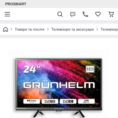
PROSMART
Товари та послги
Телевізори та аксесуари
Телевізо