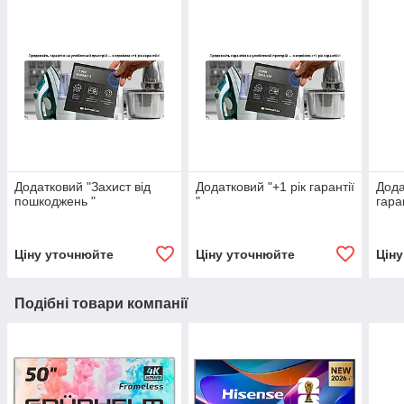
Додатковий "Захист від
Додатковий "+1 рік гарантії
Дода
пошкоджень "
"
гаран
Ціну уточнюйте
Ціну уточнюйте
Цін
Подібні товари компанії