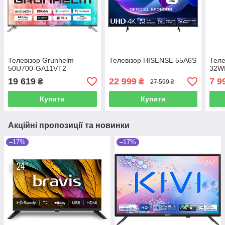
Телевізор Grunhelm
Телевізор HISENSE 55A6S
Тел
50U700-GA11VT2
32W
19 619
22 999
7 9
₴
₴
27 599 ₴
Купити
Купити
Акційні пропозиції та новинки
–17%
–17%