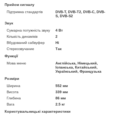
Прийом сигналу
Підтримка стандартів
DVB-T, DVB-T2, DVB-C, DVB-
S, DVB-S2
Звук
Сумарна потужність звуку
4 Вт
Кількість динаміків
2
Вбудований сабвуфер
Ні
Стереозвучание
Так
Функції
Мова меню
Англійська, Німецький,
Іспанська, Китайський,
Український, Французька
Розміри
Ширина
552 мм
Висота
339 мм
Глибина
86 мм
Вага
2.5 кг
Користувальницькі характеристики