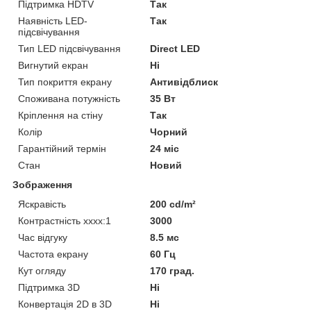
Підтримка HDTV
Так
Наявність LED-
Так
підсвічування
Тип LED підсвічування
Direct LED
Вигнутий екран
Ні
Тип покриття екрану
Антивідблиск
Споживана потужність
35 Вт
Кріплення на стіну
Так
Колір
Чорний
Гарантійний термін
24 міс
Стан
Новий
Зображення
Яскравість
200 cd/m²
Контрастність хххх:1
3000
Час відгуку
8.5 мс
Частота екрану
60 Гц
Кут огляду
170 град.
Підтримка 3D
Ні
Конвертація 2D в 3D
Ні