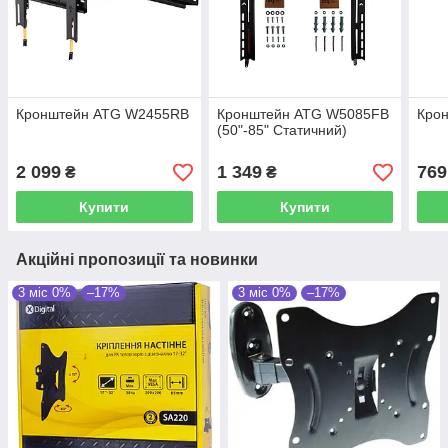
Кронштейн ATG W2455RB
Кронштейн ATG W5085FB
Кро
(50"-85" Статичний)
2 099
1 349
769
₴
₴
Купити
Купити
Акційні пропозиції та новинки
3 міс 0%
–17%
3 міс 0%
–17%