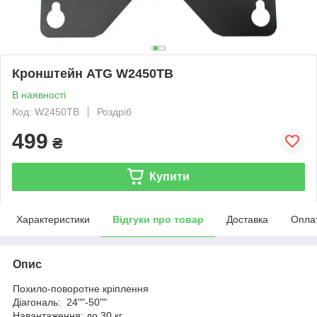
Кронштейн ATG W2450TB
В наявності
Код: W2450TB
Роздріб
499
₴
Купити
Характеристики
Відгуки про товар
Доставка
Опла
Опис
Похило-поворотне кріплення
Діагональ: 24""-50""
Навантаження: до 30 кг