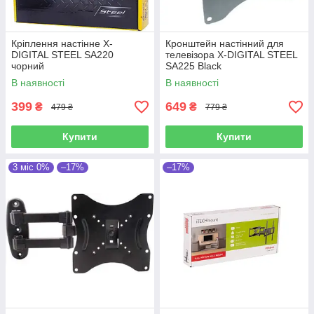
Кріплення настiнне X-
Кронштейн настінний для
DIGITAL STEEL SA220
телевізора X-DIGITAL STEEL
чорний
SA225 Black
В наявності
В наявності
399
649
₴
₴
479 ₴
779 ₴
Купити
Купити
3 міс 0%
–17%
–17%