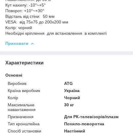
Кут нахилу: -10°~+5°
Поворот: +10°~+30°
Відстань від стіни: 50 мм
VESA: від 75х75 до 200х200 мм
Колір: чорний
Необхідні кріплення для встановлення в комплекті
Приховати
Характеристики
Основні
Виробник
ATG
Країна виробник
Україна
Колір
Чорний
Максимальне
30 кг
навантаження
Призначення
Для РК-телевізорів/плазм
Тип кронштейна
Похило-поворотна
Спосіб установки
Настінний