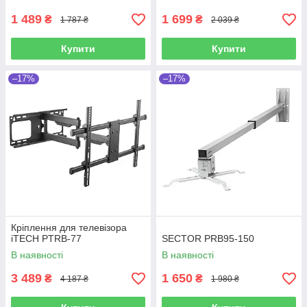
1 489
1 699
₴
₴
1 787 ₴
2 039 ₴
Купити
Купити
–17%
–17%
Кріплення для телевізора
iTECH PTRB-77
SECTOR PRB95-150
В наявності
В наявності
3 489
1 650
₴
₴
4 187 ₴
1 980 ₴