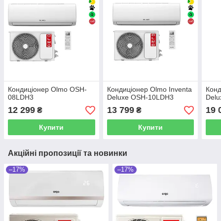
Кондиціонер Olmo OSH-
Кондиціонер Olmo Inventa
Кон
08LDH3
Deluxe OSH-10LDH3
Del
12 299
13 799
19 
₴
₴
Купити
Купити
Акційні пропозиції та новинки
–17%
–17%