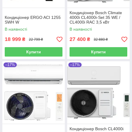
Кондиціонер Bosch Climate
Кондиціонер ERGO ACI 1255
4000i CL4000i-Set 35 WE /
SWН W
CL4000i RAC 3,5 кВт
В наявності
В наявності
18 999
27 400
₴
₴
22 799 ₴
32 880 ₴
Купити
Купити
–17%
–17%
Кондиціонер Bosch CL4000i