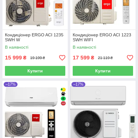
Кондиціонер ERGO ACI 1235
Кондиціонер ERGO ACI 1223
SWН W
SWН WIFI
В наявності
В наявності
15 999
17 599
₴
₴
19 199 ₴
21 119 ₴
Купити
Купити
–17%
–17%