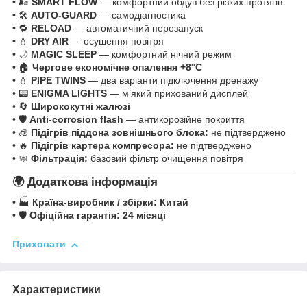
• 🌬️
SMART FLOW
— комфортний обдув без різких протягів
• 🛠️
AUTO-GUARD
— самодіагностика
• 🔁
RELOAD
— автоматичний перезапуск
• 💧
DRY AIR
— осушення повітря
• 🌙
MAGIC SLEEP
— комфортний нічний режим
• 🏠
Чергове економічне опалення +8°C
• 💧
PIPE TWINS
— два варіанти підключення дренажу
• 📟
ENIGMA LIGHTS
— м’який прихований дисплей
• 🔄
Ширококутні жалюзі
• 🛡️
Anti-corrosion flash
— антикорозійне покриття
• 🧊
Підігрів піддона зовнішнього блока:
не підтверджено
• 🔥
Підігрів картера компресора:
не підтверджено
• 🧼
Фільтрація:
базовий фільтр очищення повітря
🌍 Додаткова інформація
• 🏭
Країна-виробник / збірки:
Китай
• 🛡️
Офіційна гарантія:
24 місяці
Приховати
Характеристики