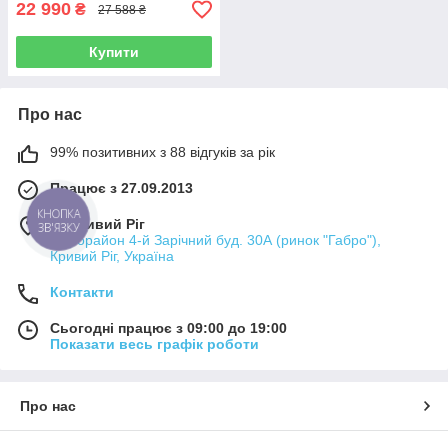
22 990
₴
27 588 ₴
Купити
Про нас
99% позитивних з 88 відгуків за рік
Працює з 27.09.2013
КНОПКА
м. Кривий Ріг
ЗВ'ЯЗКУ
мікрорайон 4-й Зарічний буд. 30А (ринок "Габро"),
Кривий Ріг, Україна
Контакти
Сьогодні працює з 09:00 до 19:00
Показати весь графік роботи
Про нас