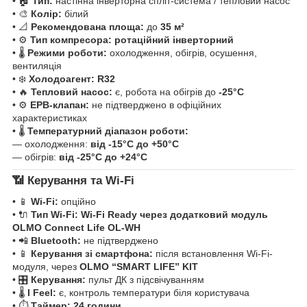
• 🏠
Тип:
настінна інверторна спліт-система / тепловий насос
• 🎨
Колір:
білий
• 📐
Рекомендована площа:
до
35 м²
• ⚙️
Тип компресора:
ротаційний інверторний
• 🌡️
Режими роботи:
охолодження, обігрів, осушення,
вентиляція
• ❄️
Холодоагент:
R32
• 🔥
Тепловий насос:
є, робота на обігрів до
-25°C
• ⚙️
ЕРВ-клапан:
не підтверджено в офіційних
характеристиках
• 🌡️
Температурний діапазон роботи:
— охолодження:
від -15°C до +50°C
— обігрів:
від -25°C до +24°C
📶 Керування та Wi-Fi
• 📱
Wi-Fi:
опційно
• 🔌
Тип Wi-Fi:
Wi-Fi Ready через додатковий модуль
OLMO Connect Life OL-WH
• 📲
Bluetooth:
не підтверджено
• 📱
Керування зі смартфона:
після встановлення Wi-Fi-
модуля, через
OLMO “SMART LIFE” KIT
• 🎛️
Керування:
пульт ДК з підсвічуванням
• 🌡️
I Feel:
є, контроль температури біля користувача
• ⏱️
Таймер:
24 години