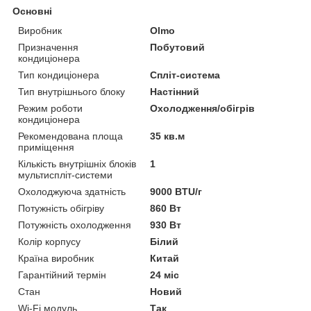
Основні
Виробник
Olmo
Призначення
Побутовий
кондиціонера
Тип кондиціонера
Спліт-система
Тип внутрішнього блоку
Настінний
Режим роботи
Охолодження/обігрів
кондиціонера
Рекомендована площа
35 кв.м
приміщення
Кількість внутрішніх блоків
1
мультиспліт-системи
Охолоджуюча здатність
9000 BTU/г
Потужність обігріву
860 Вт
Потужність охолодження
930 Вт
Колір корпусу
Білий
Країна виробник
Китай
Гарантійний термін
24 міс
Стан
Новий
Wi-Fi модуль
Так