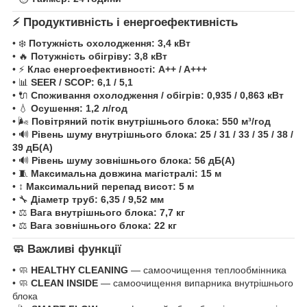
⚡ Продуктивність і енергоефективність
• ❄️
Потужність охолодження:
3,4 кВт
• 🔥
Потужність обігріву:
3,8 кВт
• ⚡
Клас енергоефективності:
A++ / A+++
• 📊
SEER / SCOP:
6,1 / 5,1
• 🔌
Споживання охолодження / обігрів:
0,935 / 0,863 кВт
• 💧
Осушення:
1,2 л/год
• 🌬️
Повітряний потік внутрішнього блока:
550 м³/год
• 🔊
Рівень шуму внутрішнього блока:
25 / 31 / 33 / 35 / 38 /
39 дБ(А)
• 🔊
Рівень шуму зовнішнього блока:
56 дБ(А)
• 🧵
Максимальна довжина магістралі:
15 м
• ↕️
Максимальний перепад висот:
5 м
• 🔧
Діаметр труб:
6,35 / 9,52 мм
• ⚖️
Вага внутрішнього блока:
7,7 кг
• ⚖️
Вага зовнішнього блока:
22 кг
🧼 Важливі функції
• 🧼
HEALTHY CLEANING
— самоочищення теплообмінника
• 🧼
CLEAN INSIDE
— самоочищення випарника внутрішнього
блока