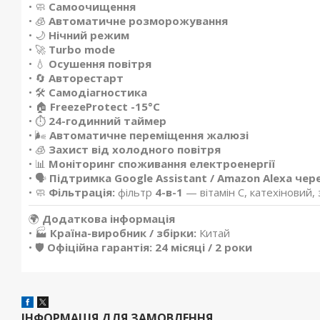
• 🧼
Самоочищення
• 🧊
Автоматичне розморожування
• 🌙
Нічний режим
• 🚀
Turbo mode
• 💧
Осушення повітря
• 🔄
Авторестарт
• 🛠️
Самодіагностика
• 🏠
FreezeProtect -15°C
• ⏱️
24-годинний таймер
• 🌬️
Автоматичне переміщення жалюзі
• 🧊
Захист від холодного повітря
• 📊
Моніторинг споживання електроенергії
• 🗣️
Підтримка Google Assistant / Amazon Alexa чере
• 🧼
Фільтрація:
фільтр
4-в-1
— вітамін C, катехіновий, 
🌍
Додаткова інформація
• 🏭
Країна-виробник / збірки:
Китай
• 🛡️
Офіційна гарантія:
24 місяці / 2 роки
ІНФОРМАЦІЯ ДЛЯ ЗАМОВЛЕННЯ