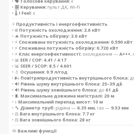
• 🗣️
Голосове керування:
є
• 🎛️
Керування:
пульт ДК, Wi-Fi
• 🌡️
I Feel:
є
⚡
Продуктивність і енергоефективність
• ❄️
Потужність охолодження:
2.6 кВт
• 🔥
Потужність обігріву:
3.0 кВт
• ⚡
Споживана потужність охолодження:
0.590 кВт
• ⚡
Споживана потужність обігріву:
0.720 кВт
• ⚡
Клас енергоефективності:
охолодження —
A+++
,
• 📊
EER / COP:
4.41 / 4.17
• 📊
SEER / SCOP:
8.5 / 4.601
• 💧
Осушення:
0.9 л/год
• 🌬️
Повітряпродуктивність внутрішнього блока:
д
• 🔊
Рівень шуму внутрішнього блока:
25–39 дБ
• 🔊
Рівень шуму зовнішнього блока:
до
61 дБ
• 🧵
Максимальна довжина магістралі:
20 м
• ↕️
Максимальний перепад висот:
10 м
• 🔧
Діаметр труб:
рідина —
6.35 мм
, газ —
9.53 мм
• ⚖️
Вага внутрішнього блока:
7.7 кг
• ⚖️
Вага зовнішнього блока:
28 кг
🧼
Важливі функції