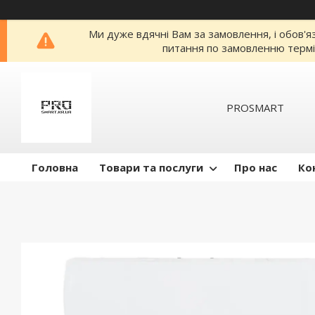
Ми дуже вдячні Вам за замовлення, і обов'я
питання по замовленню термі
PROSMART
Головна
Товари та послуги
Про нас
Ко