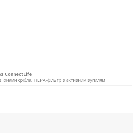
з ConnectLife
з іонами срібла, HEPA-фільтр з активним вугіллям