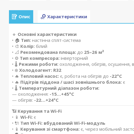
Опис
Характеристики
🔹
Основні характеристики
• 🏠
Тип:
настінна спліт-система
• 🎨
Колір:
білий
• 📐
Рекомендована площа:
до
25–26 м²
• ⚙️
Тип компресора:
інверторний
• 🌡️
Режими роботи:
охолодження, обігрів, осушення, в
• ❄️
Холодоагент:
R32
• 🔥
Тепловий насос:
є, робота на обігрів до
-22°C
• 🔥
Підігрів піддона / шасі зовнішнього блока:
є
• 🌡️
Температурний діапазон роботи:
— охолодження:
-15…+45°C
— обігрів:
-22…+24°C
📶
Керування та Wi-Fi
• 📱
Wi-Fi:
є
• 🔌
Тип Wi-Fi:
вбудований Wi-Fi-модуль
• 📱
Керування зі смартфона:
є, через мобільний заст