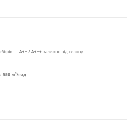
 обігрів —
A++ / A+++
залежно від сезону
о
550 м³/год