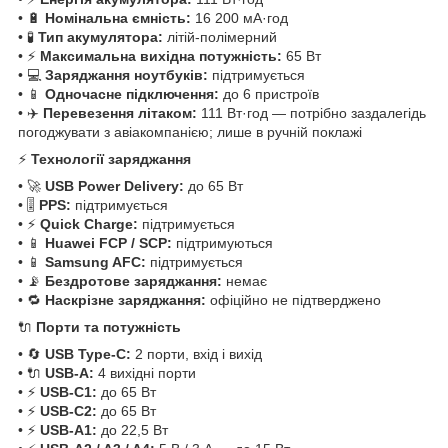
• 🔋
Номінальна ємність:
16 200 мА·год
• 🧪
Тип акумулятора:
літій-полімерний
• ⚡
Максимальна вихідна потужність:
65 Вт
• 💻
Заряджання ноутбуків:
підтримується
• 📱
Одночасне підключення:
до 6 пристроїв
• ✈️
Перевезення літаком:
111 Вт·год — потрібно заздалегідь
погоджувати з авіакомпанією; лише в ручній поклажі
⚡
Технології заряджання
• 🚀
USB Power Delivery:
до 65 Вт
• 🎚️
PPS:
підтримується
• ⚡
Quick Charge:
підтримується
• 📱
Huawei FCP / SCP:
підтримуються
• 📱
Samsung AFC:
підтримується
• 📡
Бездротове заряджання:
немає
• 🔁
Наскрізне заряджання:
офіційно не підтверджено
🔌
Порти та потужність
• 🔄
USB Type-C:
2 порти, вхід і вихід
• 🔌
USB-A:
4 вихідні порти
• ⚡
USB-C1:
до 65 Вт
• ⚡
USB-C2:
до 65 Вт
• ⚡
USB-A1:
до 22,5 Вт