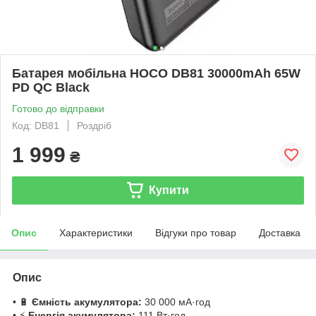
Батарея мобільна HOCO DB81 30000mAh 65W
PD QC Black
Готово до відправки
Код: DB81
Роздріб
1 999
₴
Купити
Опис
Характеристики
Відгуки про товар
Доставка
Опис
• 🔋
Ємність акумулятора:
30 000 мА·год
• ⚡
Енергія акумулятора:
111 Вт·год