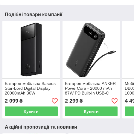
Подібні товари компанії
Батарея мобільна Baseus
Батарея мобільна ANKER
Мобі
Star-Lord Digital Display
PowerCore - 20000 mAh
DB03
20000mAh 30W
87W PD Built-In USB-C
100
Cable (Чорний)
2 099
2 299
4 4
₴
₴
Купити
Купити
Акційні пропозиції та новинки