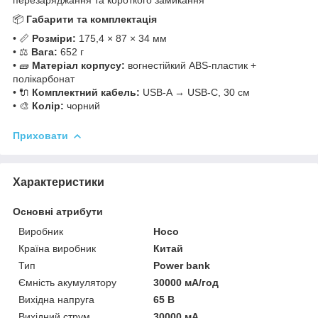
📦
Габарити та комплектація
• 📏
Розміри:
175,4 × 87 × 34 мм
• ⚖️
Вага:
652 г
• 🧱
Матеріал корпусу:
вогнестійкий ABS-пластик +
полікарбонат
• 🔌
Комплектний кабель:
USB-A → USB-C, 30 см
• 🎨
Колір:
чорний
Приховати
Характеристики
Основні атрибути
Виробник
Hoco
Країна виробник
Китай
Тип
Power bank
Ємність акумулятору
30000 мА/год
Вихідна напруга
65 В
Вихідний струм
30000 мА