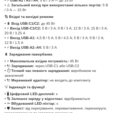
• ⚡
USB-A2 / A3 / A4:
5 В / 3 А — до 15 Вт
• ⚠️
Загальний вихід при використанні кількох портів:
5 В
/ 3 А — 15 Вт
🔢
Вхідні та вихідні режими
• 🔋
Вхід USB-C1/C2:
до 45 Вт
• ⚡
Вихід USB-C1/C2:
5 В / 3 А; 9 В / 3 А; 12 В / 3 А; 15 В / 3 А;
20 В / 3,25 А
• ⚡
Вихід USB-A1:
4,5 В / 5 А; 5 В / 4,5 А; 5 В / 3 А; 9 В / 2 А;
12 В / 1,5 А
• ⚡
Вихід USB-A2–A4:
5 В / 3 А
🔋
Заряджання павербанка
• ⚡
Максимальна вхідна потужність:
45 Вт
• 🔌
Заряджання:
через USB-C1 або USB-C2
• ⏱️
Точний час повного заряджання:
виробником не
зазначений
• 🔌
Мережевий адаптер:
не входить до комплекту
💡
Індикація та функції
• 🖥️
Цифровий LED-дисплей:
є
• 🔢
Залишок заряду у відсотках:
відображається
• 🔦
Вбудований LED-ліхтар:
є
• 🛡️
Захист:
від перегрівання, перевантаження, перенапруги,
перезаряджання та короткого замикання