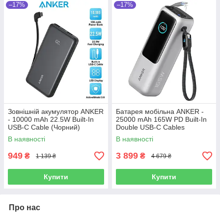
–17%
–17%
Зовнішній акумулятор ANKER
Батарея мобільна ANKER -
- 10000 mAh 22.5W Built-In
25000 mAh 165W PD Built-In
USB-C Cable (Чорний)
Double USB-C Cables
(Сріблястий)
В наявності
В наявності
949
3 899
₴
₴
1 139 ₴
4 679 ₴
Купити
Купити
Про нас