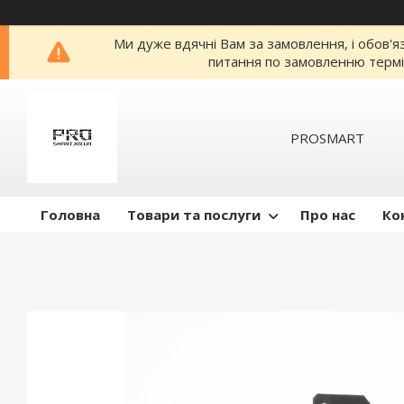
Ми дуже вдячні Вам за замовлення, і обов'я
питання по замовленню термі
PROSMART
Головна
Товари та послуги
Про нас
Ко