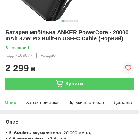
Батарея мобільна ANKER PowerCore - 20000
mAh 87W PD Built-In USB-C Cable (Чорний)
В наявності
Код: 7169877
Роздріб
2 299
₴
Купити
Опис
Характеристики
Відгуки про товар
Доставка
Опис
• 🔋
Ємність акумулятора:
20 000 мА·год
• ⚡
Енергоємність:
72 Вт·год