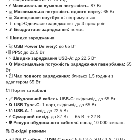
• ⚡
Максимальна сумарна потужність:
87 Вт
• 💻
Максимальна потужність одного порту:
65 Вт
• 💻
Заряджання ноутбуків:
підтримується
• 📱 ong>Одночасне заряджання: до 3 пристроїв
• 📡
Бездротове заряджання:
немає
⚡
Швидке заряджання
• 🚀
USB Power Delivery:
до 65 Вт
• 🎚️
PPS:
до 22,5 Вт
• ⚡
Швидке заряджання USB-A:
до 22,5 Вт
• 🔄
Максимальна потужність заряджання павербанка:
65
Вт
• ⏱️
Час повного заряджання:
близько 1,5 години з
адаптером 65 Вт
🔌
Порти та кабелі
• 🔗
Вбудований кабель USB‑C:
вхід/вихід, до 65 Вт
• 🔄
USB Type-C:
1 порт, вхід/вихід, до 65 Вт
• 🔌
USB-A:
1 вихід, до 22,5 Вт
• ⚡
Сумарний вихід:
до 87 Вт — 65 Вт + 22 Вт
• 🛡️
Ресурс вбудованого кабелю:
понад 10 000 згинань
🔢
Вихідні режими
• ⚡
USB‑C кабель / USB‑C порт:
5 В / 3 А; 9 В / 3 А; 10 В /