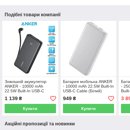
Подібні товари компанії
Зовнішній акумулятор
Батарея мобільна ANKER
Бат
ANKER - 10000 mAh
- 10000 mAh 22.5W Built-In
- 25
22.5W Built-In USB-C
USB-C Cable (Білий)
Buil
Cable (Чорний)
Cabl
1 139
949
3 8
₴
₴
Купити
Купити
Акційні пропозиції та новинки