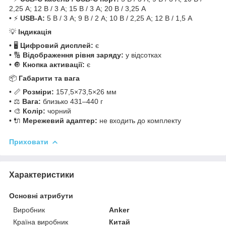
2,25 А; 12 В / 3 А; 15 В / 3 А; 20 В / 3,25 А
• ⚡
USB-A:
5 В / 3 А; 9 В / 2 А; 10 В / 2,25 А; 12 В / 1,5 А
💡
Індикація
• 🖥️
Цифровий дисплей:
є
• 🔢
Відображення рівня заряду:
у відсотках
• 🔘
Кнопка активації:
є
📦
Габарити та вага
• 📏
Розміри:
157,5×73,5×26 мм
• ⚖️
Вага:
близько 431–440 г
• 🎨
Колір:
чорний
• 🔌
Мережевий адаптер:
не входить до комплекту
Приховати
Характеристики
Основні атрибути
Виробник
Anker
Країна виробник
Китай