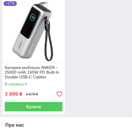
–17%
Батарея мобільна ANKER -
25000 mAh 165W PD Built-In
Double USB-C Cables
(Сріблястий)
В наявності
3 899
₴
4 679 ₴
Купити
Про нас