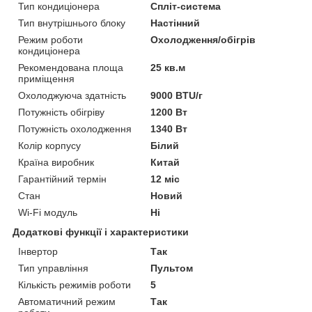
Тип кондиціонера
Спліт-система
Тип внутрішнього блоку
Настінний
Режим роботи
Охолодження/обігрів
кондиціонера
Рекомендована площа
25 кв.м
приміщення
Охолоджуюча здатність
9000 BTU/г
Потужність обігріву
1200 Вт
Потужність охолодження
1340 Вт
Колір корпусу
Білий
Країна виробник
Китай
Гарантійний термін
12 міс
Стан
Новий
Wi-Fi модуль
Ні
Додаткові функції і характеристики
Інвертор
Так
Тип управління
Пультом
Кількість режимів роботи
5
Автоматичний режим
Так