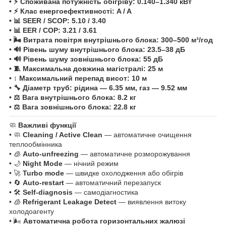
• ⚡
Споживана потужність обігріву:
0.140–1.340 кВт
• ⚡
Клас енергоефективності:
A / A
• 📊
SEER / SCOP:
5.10 / 3.40
• 📊
EER / COP:
3.21 / 3.61
• 🌬️
Витрата повітря внутрішнього блока:
300–500 м³/год
• 🔊
Рівень шуму внутрішнього блока:
23.5–38 дБ
• 🔊
Рівень шуму зовнішнього блока:
55 дБ
• 🧵
Максимальна довжина магістралі:
25 м
• ↕️
Максимальний перепад висот:
10 м
• 🔧
Діаметр труб:
рідина —
6.35 мм
, газ —
9.52 мм
• ⚖️
Вага внутрішнього блока:
8.2 кг
• ⚖️
Вага зовнішнього блока:
22.8 кг
🧼
Важливі функції
• 🧼
Cleaning / Active Clean
— автоматичне очищення
теплообмінника
• 🧊
Auto-unfreezing
— автоматичне розморожування
• 🌙
Night Mode
— нічний режим
• 🚀
Turbo mode
— швидке охолодження або обігрів
• 🔄
Auto-restart
— автоматичний перезапуск
• 🛠️
Self-diagnosis
— самодіагностика
• 🧊
Refrigerant Leakage Detect
— виявлення витоку
холодоагенту
• 🌬️
Автоматична робота горизонтальних жалюзі