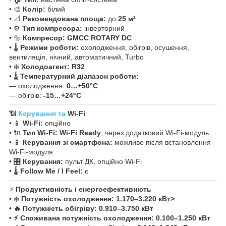
• 🎨
Колір:
білий
• 📐
Рекомендована площа:
до
25 м²
• ⚙️
Тип компресора:
інверторний
• 🔩
Компресор:
GMCC ROTARY DC
• 🌡️
Режими роботи:
охолодження, обігрів, осушення,
вентиляція, нічний, автоматичний, Turbo
• ❄️
Холодоагент:
R32
• 🌡️
Температурний діапазон роботи:
— охолодження:
0…+50°C
— обігрів:
-15…+24°C
📶
Керування та
Wi-Fi
• 📱
Wi-Fi:
опційно
• 🔌
Тип Wi-Fi:
Wi-Fi Ready
, через додатковий Wi-Fi-модуль
• 📱
Керування зі смартфона:
можливе після встановлення
Wi-Fi-модуля
• 🎛️
Керування:
пульт ДК, опційно Wi-Fi
• 🌡️
Follow Me / I Feel:
є
⚡
Продуктивність і енергоефективність
• ❄️
Потужність охолодження:
1.170–3.220 кВт>
• 🔥
Потужність обігріву:
0.910–3.750 кВт
• ⚡
Споживана потужність охолодження:
0.100–1.250 кВт