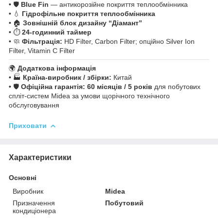
• 🛡️
Blue Fin
— антикорозійне покриття теплообмінника
• 💧
Гідрофільне покриття теплообмінника
• 🏠
Зовнішній блок дизайну “Діамант”
• ⏱️
24-годинний таймер
• 🧼
Фільтрація:
HD Filter, Carbon Filter; опційно Silver Ion
Filter, Vitamin C Filter
🌍
Додаткова інформація
• 🏭
Країна-виробник / збірки:
Китай
• 🛡️
Офіційна гарантія:
60 місяців / 5 років
для побутових
спліт-систем Midea за умови щорічного технічного
обслуговування
Приховати
Характеристики
Основні
Виробник
Midea
Призначення
Побутовий
кондиціонера