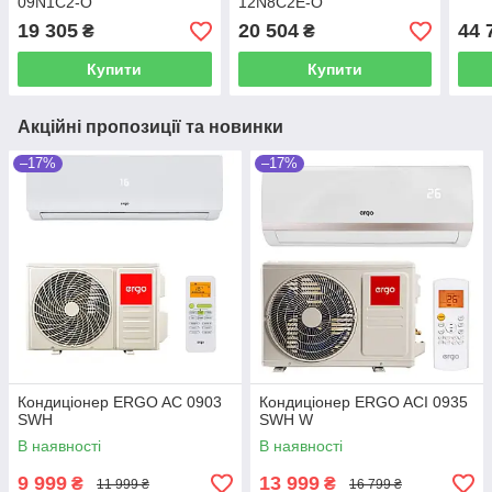
09N1C2-O
12N8C2E-O
19 305
20 504
44 
₴
₴
Купити
Купити
Акційні пропозиції та новинки
–17%
–17%
Кондиціонер ERGO AC 0903
Кондиціонер ERGO ACI 0935
SWН
SWН W
В наявності
В наявності
9 999
13 999
₴
₴
11 999 ₴
16 799 ₴