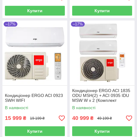
Купити
Купити
–17%
–17%
Кондиціонер ERGO ACI 1835
Кондиціонер ERGO ACI 0923
ODU MSH(2) + ACI 0935 IDU
SWН WIFI
MSW W х 2 (Комплект
мультиспліт системи)
В наявності
В наявності
15 999
40 999
₴
₴
19 199 ₴
49 199 ₴
Купити
Купити