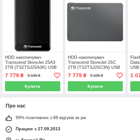
HDD накопичувач
HDD накопичувач
Flas
Transcend StoreJet 25A3
Transcend StoreJet 25C
Data
2TB (TS2TSJ25A3K) USB
2TB (TS2TSJ25C3N) USB
USB 
3.0 Black
3.0 Iron Gray
Silve
7 779
7 779
1 0
₴
₴
9 335 ₴
9 335 ₴
Купити
Купити
Про нас
99% позитивних з 88 відгуків за рік
Працює з 27.09.2013