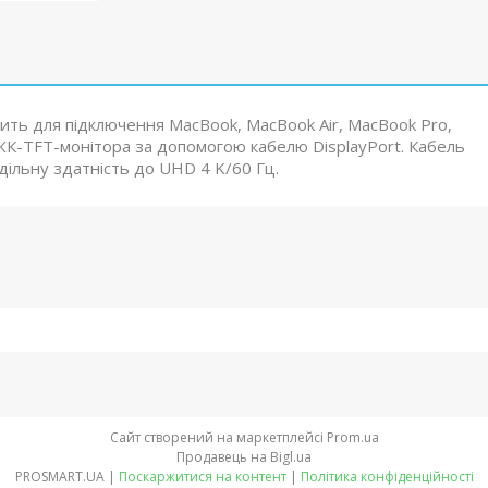
ить для підключення MacBook, MacBook Air, MacBook Pro,
ЖК-TFT-монітора за допомогою кабелю DisplayPort. Кабель
оздільну здатність до UHD 4 K/60 Гц.
Сайт створений на маркетплейсі
Prom.ua
Продавець на Bigl.ua
PROSMART.UA |
Поскаржитися на контент
|
Політика конфіденційності