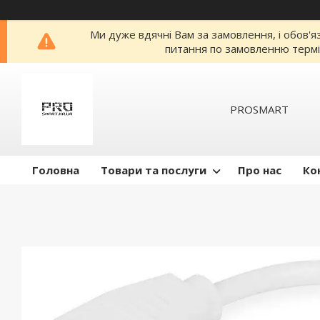
Ми дуже вдячні Вам за замовлення, і обов'я
питання по замовленню термі
PROSMART
Головна
Товари та послуги
Про нас
Ко