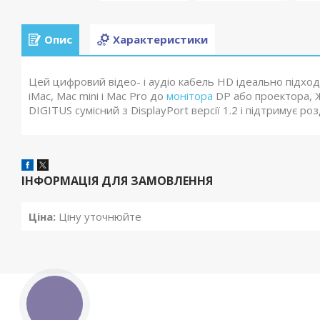
Опис
Характеристики
Цей цифровий відео- і аудіо кабель HD ідеально підход
iMac, Mac mini і Mac Pro до
монітора
DP або проектора, 
DIGITUS сумісний з DisplayPort версії 1.2 і підтримує р
ІНФОРМАЦІЯ ДЛЯ ЗАМОВЛЕННЯ
Ціна:
Ціну уточнюйте
КНОПКА
ЗВ'ЯЗКУ