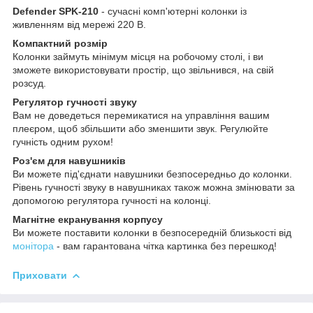
Defender SPK-210
- сучасні комп'ютерні колонки із
живленням від мережі 220 В.
Компактний розмір
Колонки займуть мінімум місця на робочому столі, і ви
зможете використовувати простір, що звільнився, на свій
розсуд.
Регулятор гучності звуку
Вам не доведеться перемикатися на управління вашим
плеєром, щоб збільшити або зменшити звук. Регулюйте
гучність одним рухом!
Роз'єм для навушників
Ви можете під'єднати навушники безпосередньо до колонки.
Рівень гучності звуку в навушниках також можна змінювати за
допомогою регулятора гучності на колонці.
Магнітне екранування корпусу
Ви можете поставити колонки в безпосередній близькості від
монітора
- вам гарантована чітка картинка без перешкод!
Приховати