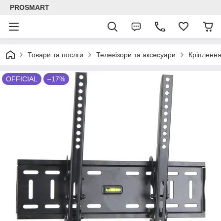
PROSMART
Товари та послги
Телевізори та аксесуари
Кріплення
OFFICIAL
–17%