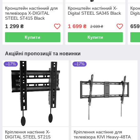
Кронштейн настінний для
Кронштейн настінний X-
Крон
телевізора X-DIGITAL
Digital STEEL SA345 Black
Digi
STEEL ST415 Black
1 299
1 699
659
₴
₴
2 039 ₴
Купити
Купити
Акційні пропозиції та новинки
–17%
–17%
Крiплення настiнне X-
Кріплення настінне для
DIGITAL STEEL ST215
телевізора KIVI Heavy-48TA