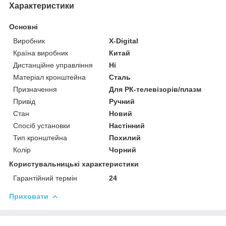
Характеристики
Основні
Виробник
X-Digital
Країна виробник
Китай
Дистанційне управління
Ні
Матеріал кронштейна
Сталь
Призначення
Для РК-телевізорів/плазм
Привід
Ручний
Стан
Новий
Спосіб установки
Настінний
Тип кронштейна
Похилий
Колір
Чорний
Користувальницькі характеристики
Гарантійний термін
24
Приховати