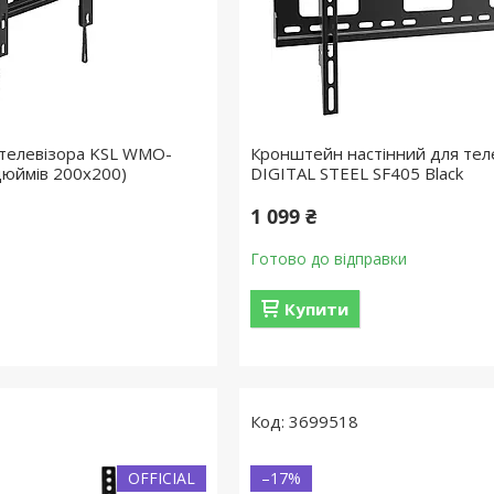
 телевізора KSL WMO-
Кронштейн настінний для теле
дюймів 200x200)
DIGITAL STEEL SF405 Black
1 099 ₴
Готово до відправки
Купити
3699518
OFFICIAL
–17%