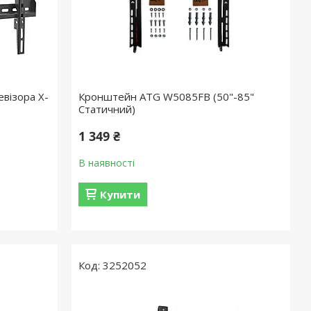
візора X-
Кронштейн ATG W5085FB (50"-85"
Статичний)
1 349 ₴
В наявності
Купити
3252052